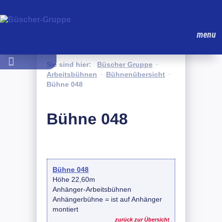
menu
Sie sind hier:
Büscher Gruppe
˙
Arbeitsbühnen
Bühnenübersicht
˙
˙
Bühne 048
Bühne 048
Bühne 048
Höhe 22,60m
Anhänger-Arbeitsbühnen
Anhängerbühne = ist auf Anhänger
montiert
zurück zur Übersicht