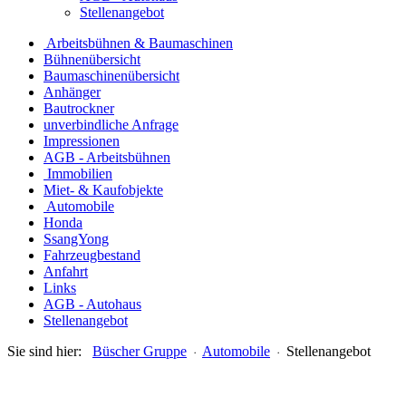
Stellenangebot
Arbeitsbühnen & Baumaschinen
Bühnenübersicht
Baumaschinenübersicht
Anhänger
Bautrockner
unverbindliche Anfrage
Impressionen
AGB - Arbeitsbühnen
Immobilien
Miet- & Kaufobjekte
Automobile
Honda
SsangYong
Fahrzeugbestand
Anfahrt
Links
AGB - Autohaus
Stellenangebot
Sie sind hier:
Büscher Gruppe
Automobile
Stellenangebot
˙
˙