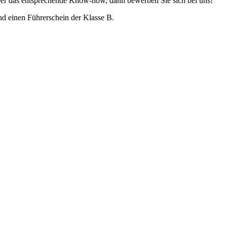
 über das entsprechende Know-how, dann bewerben Sie sich bei uns!
d einen Führerschein der Klasse B.